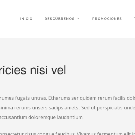
INICIO
DESCÚBRENOS
PROMOCIONES
icies nisi vel
 rumes fugats untras. Etharums ser quidem rerum facilis do
inima rerums unsers sadips amets.. Sed ut perspiciatis unde
 accusantium doloremque laudantium.
onsectetur risus congue faucibus. Vivamus fermentum elit 