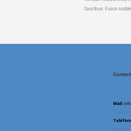
faucibus. Fusce sodale
Contact
Mail:
inf
Teléfon