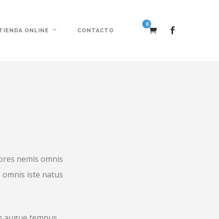
0
TIENDA ONLINE
CONTACTO
lores nemis omnis
 omnis iste natus
in augue tempus