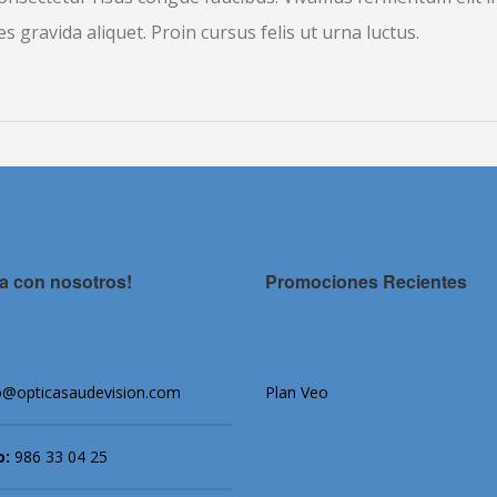
s gravida aliquet. Proin cursus felis ut urna luctus.
a con nosotros!
Promociones Recientes
o@opticasaudevision.com
Plan Veo
o:
986 33 04 25