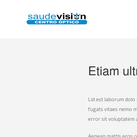
Etiam ultr
Lid est laborum dolo
fugats vitaes nemo m
error sit voluptatem
Aenean mattis eros c