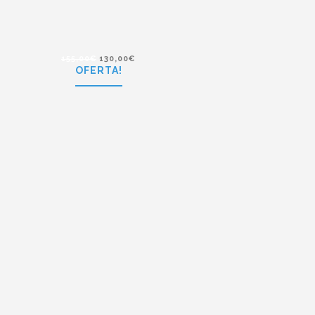
Polaroid PLD 6009/S UJO
155,00
€
130,00
€
OFERTA!
155,00
€
130,00
€
Tommy Hilfiger TH 1307/S K