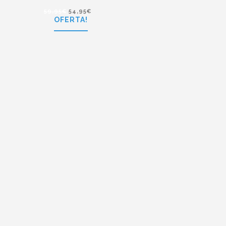
59,95
€
54,95
€
OFERTA!
59,95
€
54,95
€
Polaroid P7407 OGN