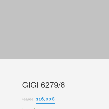
GIGI 6279/8
116,00
€
129,00
€