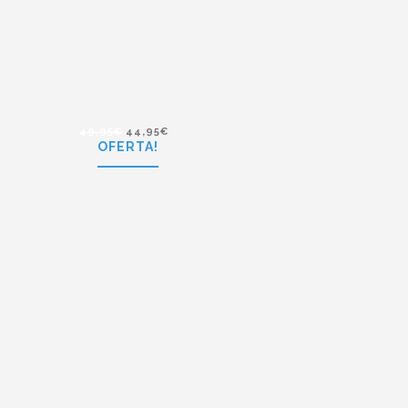
59,95
€
54,95
€
Polaroid PLD 6013/S DL5
49,95
€
44,95
€
OFERTA!
49,95
€
44,95
€