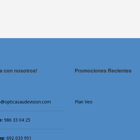
a con nosotros!
Promociones Recientes
o@opticasaudevision.com
Plan Veo
o:
986 33 04 25
pp:
692 033 951