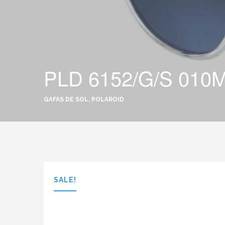
PLD 6152/G/S 010
GAFAS DE SOL, POLAROID
SALE!