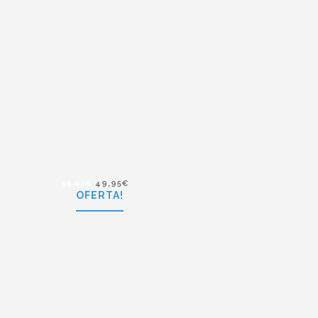
69,95
€
64,95
€
Polaroid PLD 1013/S JDU
55,00
€
49,95
€
OFERTA!