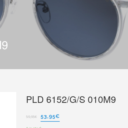
M9
PLD 6152/G/S 010M9
53,95
€
59,95
€