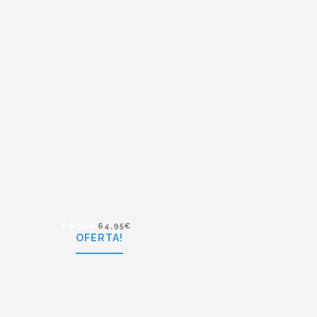
129,00
€
90,30
€
Hugo Boss BO 0256/S 7KI
69,95
€
64,95
€
OFERTA!