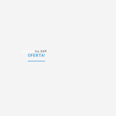
55,00
€
49,95
€
Polaroid PLD 6003/N DL5
59,95
€
54,95
€
OFERTA!