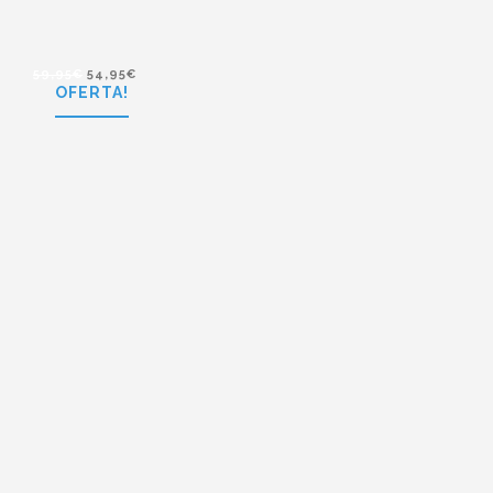
59,95
€
54,95
€
OFERTA!
59,95
€
54,95
€
Polaroid P8339 C6T