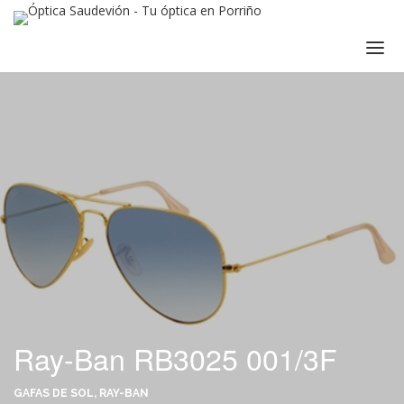
INICIO
DESCÚBRENOS
INSTALACIONES
SERVICIOS
GARANTÍAS SAUDEVISIÓN
NUESTRAS MARCAS
TU SALUD OCULAR
PROMOCIONES
Ray-Ban RB3025 001/3F
TIENDA ONLINE
GAFAS DE SOL, RAY-BAN
POLAROID