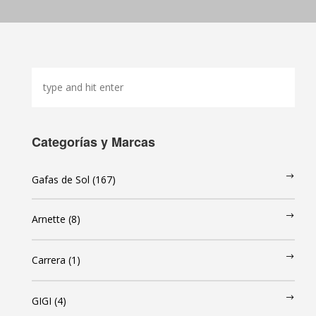
CARRERA
RAY-BAN
OAKLEY
MARC JACOBS
CONTACTO
Categorías y Marcas
Gafas de Sol
(167)
Arnette
(8)
Carrera
(1)
GIGI
(4)