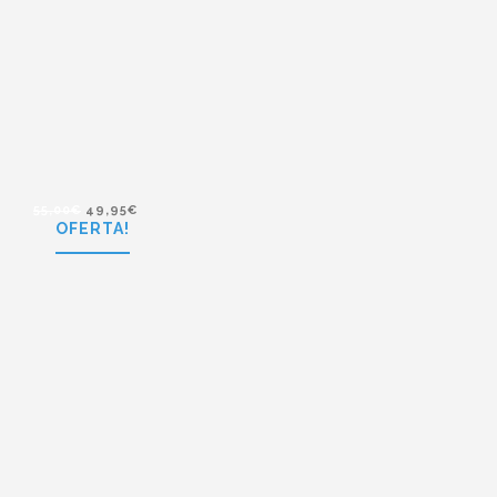
59,95
€
54,95
€
Polaroid PLD 4030/S Q3V
55,00
€
49,95
€
OFERTA!