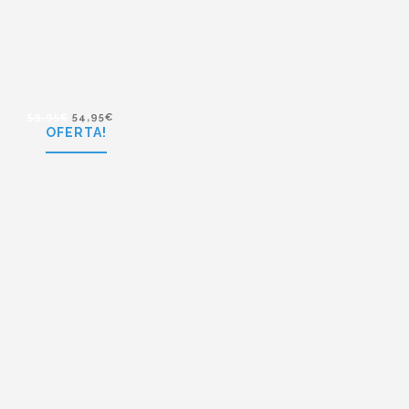
55,00
€
49,95
€
Polaroid PLD 6015/S YYV
59,95
€
54,95
€
OFERTA!
59,95
€
54,95
€
Polaroid PLD 6010/S OKU